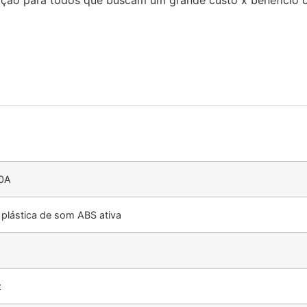
 opção para todos que buscam um grande custo x benefício
0A
 plástica de som ABS ativa
z