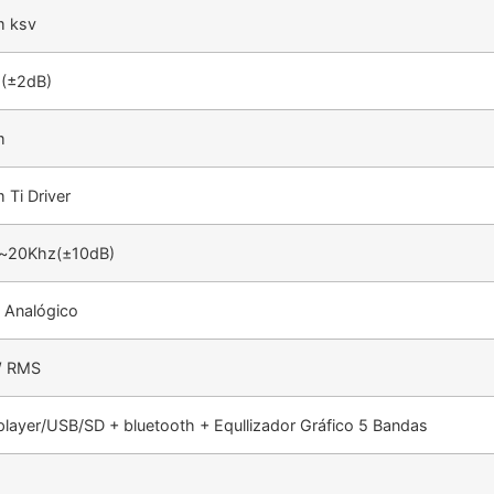
 ksv
 (±2dB)
m
Ti Driver
~20Khz(±10dB)
 Analógico
 RMS
layer/USB/SD + bluetooth + Equllizador Gráfico 5 Bandas
G