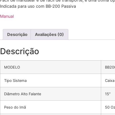
Fácil de manusear e de fácil de transporte, é uma ótima
Indicada para uso com BB-200 Passiva
Manual
Descrição
Avaliações (0)
Descrição
MODELO
BB20
Tipo Sistema
Caixa
Diâmetro Alto Falante
15″
Peso do Imã
50 O