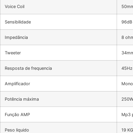
Voice Coil
50mm
Sensibilidade
96dB
Impedância
8 oh
Tweeter
34mm 
Resposta de frequencia
45Hz
Amplificador
Mono
Potência máxima
250W
Função AMP
Mp3 p
Peso liquido
19 K