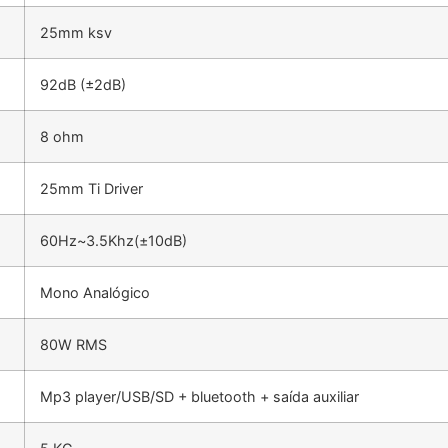
25mm ksv
92dB (±2dB)
8 ohm
25mm Ti Driver
60Hz~3.5Khz(±10dB)
Mono Analógico
80W RMS
Mp3 player/USB/SD + bluetooth + saída auxiliar