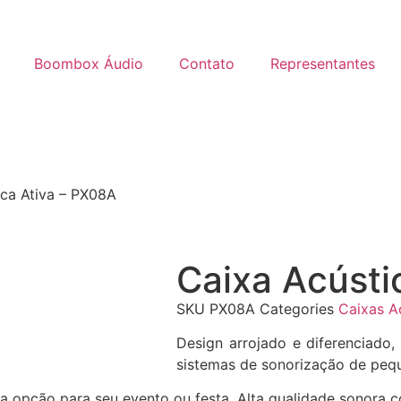
Boombox Áudio
Contato
Representantes
ica Ativa – PX08A
Caixa Acústi
SKU
PX08A
Categories
Caixas A
Design arrojado e diferenciado,
sistemas de sonorização de peq
ima opção para seu evento ou festa. Alta qualidade sonora