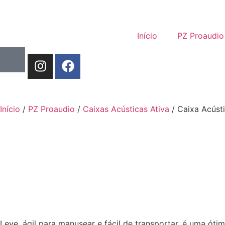
Início
PZ Proaudio
Início
/
PZ Proaudio
/
Caixas Acústicas Ativa
/ Caixa Acúst
Leve, ágil para manusear e fácil de transportar, é uma ót