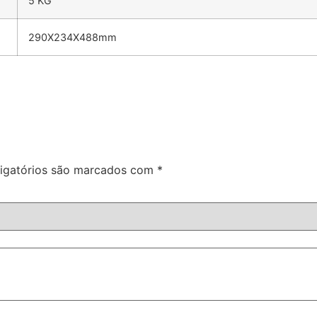
5 KG
290X234X488mm
igatórios são marcados com
*