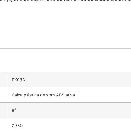
PX08A
Caixa plástica de som ABS ativa
8″
20 Oz