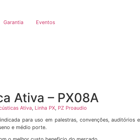
Garantia
Eventos
ca Ativa – PX08A
cústicas Ativa
,
Linha PX
,
PZ Proaudio
 indicada para uso em palestras, convenções, auditórios e
ueno e médio porte.
 com o melhor custo beneficio do mercado.